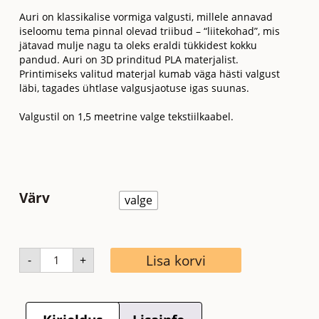
Auri on klassikalise vormiga valgusti, millele annavad
iseloomu tema pinnal olevad triibud – “liitekohad”, mis
jätavad mulje nagu ta oleks eraldi tükkidest kokku
pandud. Auri on 3D prinditud PLA materjalist.
Printimiseks valitud materjal kumab väga hästi valgust
läbi, tagades ühtlase valgusjaotuse igas suunas.
Valgustil on 1,5 meetrine valge tekstiilkaabel.
Värv
valge
Lisa korvi
-
+