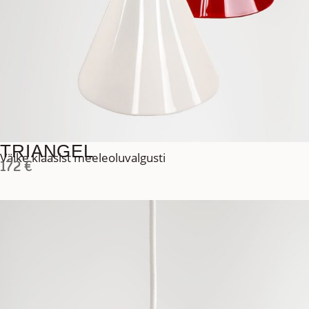
TRIANGEL
Väike klaasist meeleoluvalgusti
172
€