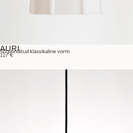
AURI
3D prinditud klassikaline vorm
117
€