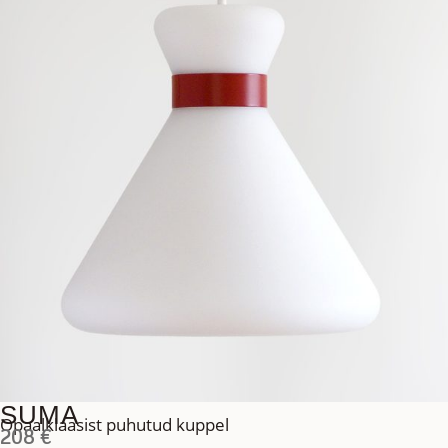
SUMA
Opaalklaasist puhutud kuppel
208
€